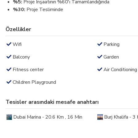
%5:
Proje İnşaatının %60'ı Tamamlandığında
%30:
Proje Tesliminde
Özellikler
Wifi
Parking
Balcony
Garden
Fitness center
Air Conditioning
Children Playground
Tesisler arasındaki mesafe anahtarı
Dubai Marina - 20.6 Km , 16 Min
Burj Khalifa - 3