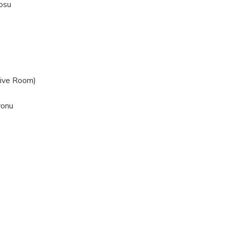
yosu
sive Room)
yonu