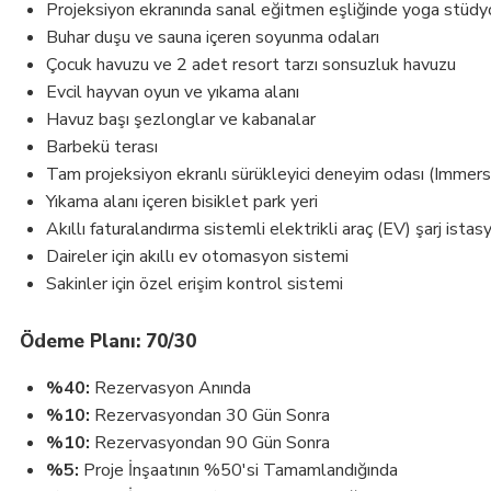
Projeksiyon ekranında sanal eğitmen eşliğinde yoga stüd
Buhar duşu ve sauna içeren soyunma odaları
Çocuk havuzu ve 2 adet resort tarzı sonsuzluk havuzu
Evcil hayvan oyun ve yıkama alanı
Havuz başı şezlonglar ve kabanalar
Barbekü terası
Tam projeksiyon ekranlı sürükleyici deneyim odası (Immer
Yıkama alanı içeren bisiklet park yeri
Akıllı faturalandırma sistemli elektrikli araç (EV) şarj istas
Daireler için akıllı ev otomasyon sistemi
Sakinler için özel erişim kontrol sistemi
Ödeme Planı: 70/30
%40:
Rezervasyon Anında
%10:
Rezervasyondan 30 Gün Sonra
%10:
Rezervasyondan 90 Gün Sonra
%5:
Proje İnşaatının %50'si Tamamlandığında