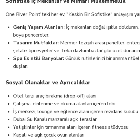
Sofistike İç Mekanlar ve Mimari Mükemmellik
One River Point'teki her ev, "Keskin Bir Sofistike" anlayışını yan
Geniş Yaşam Alanları:
İç mekanları doğal ışıkla dolduran,
boya pencereler.
Tasarım Mutfaklar:
Mermer tezgah arası paneller, enteg
şelale tipi evyeler ve Teka davlumbazlar gibi özel donanım
Spa Esintili Banyolar:
Günlük rutinlerinizi bir arınma rit
duşları.
Sosyal Olanaklar ve Ayrıcalıklar
Otel tarzı araç bırakma (drop-off) alanı
Çalışma, dinlenme ve okuma alanları içeren lobi
İş merkezi, lounge ve eğlence alanı içeren rezidans kulübü
Dubai Su Kanalı manzaralı açık teraslar
Yetişkinler için tırmanma alanı içeren fitness stüdyosu
Kapalı ve açık çocuk oyun alanları