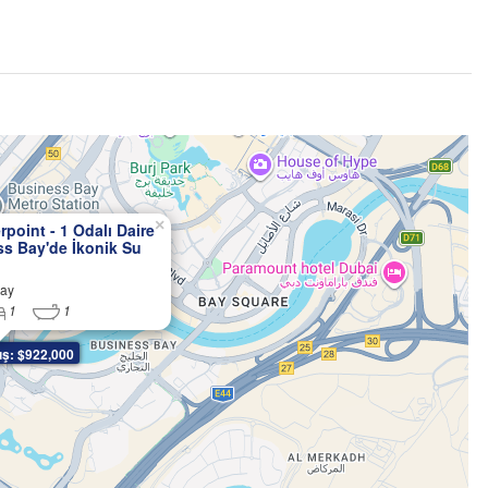
×
point - 1 Odalı Daire
ss Bay'de İkonik Su
aşamı
Bay
1
1
ış: $922,000