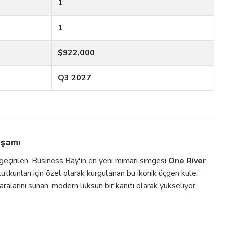
1
1
$922,000
Q3 2027
aşamı
 geçirilen, Business Bay'in en yeni mimari simgesi
One River
utkunları için özel olarak kurgulanan bu ikonik üçgen kule;
alarını sunan, modern lüksün bir kanıtı olarak yükseliyor.