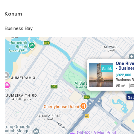
Konum
Business Bay
One River
- Busine
Satılık
Kenarı Y
$922,000
Business 
98 m²
Sat