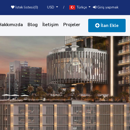
USD
Türkçe
İstek listesi(
0
)
/
Giriş yapmak
Hakkımızda
Blog
İletişim
Projeler
İlan Ekle