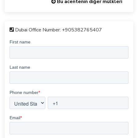
Bu acentenin diğer mülkleri
Dubai Office Number:
+905382765407