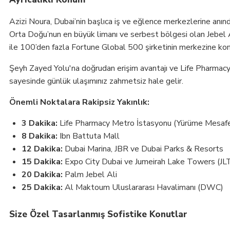
Azizi Noura, Dubai’nin başlıca iş ve eğlence merkezlerine anı
Orta Doğu’nun en büyük limanı ve serbest bölgesi olan Jebel 
ile 100’den fazla Fortune Global 500 şirketinin merkezine kom
Şeyh Zayed Yolu'na doğrudan erişim avantajı ve Life Pharmac
sayesinde günlük ulaşımınız zahmetsiz hale gelir.
Önemli Noktalara Rakipsiz Yakınlık:
3 Dakika:
Life Pharmacy Metro İstasyonu (Yürüme Mesafe
8 Dakika:
Ibn Battuta Mall
12 Dakika:
Dubai Marina, JBR ve Dubai Parks & Resorts
15 Dakika:
Expo City Dubai ve Jumeirah Lake Towers (JL
20 Dakika:
Palm Jebel Ali
25 Dakika:
Al Maktoum Uluslararası Havalimanı (DWC)
Size Özel Tasarlanmış Sofistike Konutlar