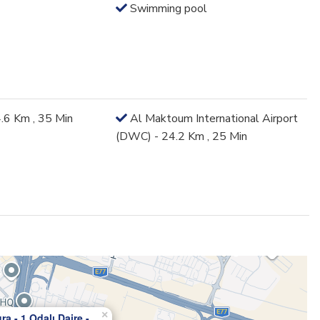
Swimming pool
4.6 Km , 35 Min
Al Maktoum International Airport
(DWC) - 24.2 Km , 25 Min
×
ra - 1 Odalı Daire -