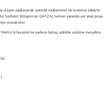
nda ulaşım sağlayacak şekilde mükemmel bir konuma sahiptir.
Ali Serbest Bölgesi’nin (JAFZA) hemen yanında yer alan proje
şu olacaksınız.
y Metro İstasyonu'na sadece birkaç adımlık yürüme mesafesi
si)
T)