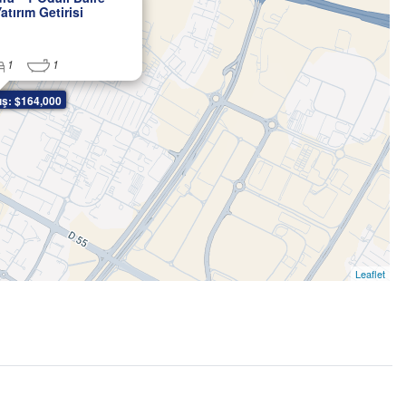
tırım Getirisi
1
1
ış: $164,000
Leaflet