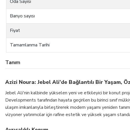
Oda Sayısı
Banyo sayısı
Fiyat
Tamamlanma Tarihi
Tanım
Azizi Noura: Jebel Ali'de Bağlantılı Bir Yaşam, Ö
Jebel Ali'nin kalbinde yükselen yeni ve etkileyici bir konut pro
Developments tarafından hayata geçirilen bu birinci sınıf mülkiy
ulaşım imkanlarıyla birleştirerek modern yaşamı yeniden tanıml
vizyoner yatırımcılar için rafine estetik ve yüksek yaşam stan
Ayrıcalıklı Konum