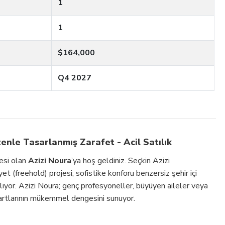
1
1
$164,000
Q4 2027
zenle Tasarlanmış Zarafet - Acil Satılık
jesi olan
Azizi Noura
’ya hoş geldiniz. Seçkin Azizi
et (freehold) projesi; sofistike konforu benzersiz şehir içi
ıyor. Azizi Noura; genç profesyoneller, büyüyen aileler veya
dartlarının mükemmel dengesini sunuyor.