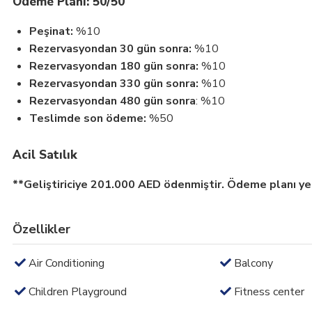
Ödeme Planı: 50/50
Peşinat:
%10
Rezervasyondan 30 gün sonra:
%10
Rezervasyondan 180 gün sonra:
%10
Rezervasyondan 330 gün sonra:
%10
Rezervasyondan 480 gün sonra
: %10
Teslimde son ödeme:
%50
Acil Satılık
**Geliştiriciye 201.000 AED ödenmiştir. Ödeme planı yeni
Özellikler
Air Conditioning
Balcony
Children Playground
Fitness center