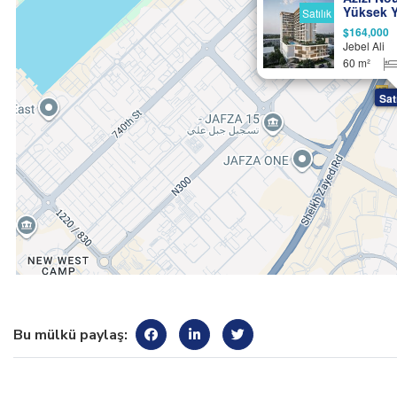
Yüksek Ya
Satılık
$164,000
Jebel Ali
60 m²
Sat
Bu mülkü paylaş: