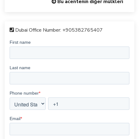
Bu acentenin diğer mülkleri
Dubai Office Number:
+905382765407