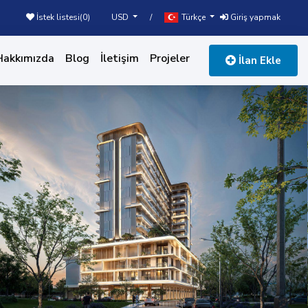
USD
Türkçe
İstek listesi(
0
)
/
Giriş yapmak
Hakkımızda
Blog
İletişim
Projeler
İlan Ekle