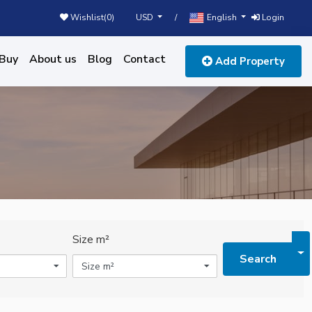
USD
English
Wishlist(
0
)
/
Login
Buy
About us
Blog
Contact
Add Property
Size m²
To
Search
Size m²