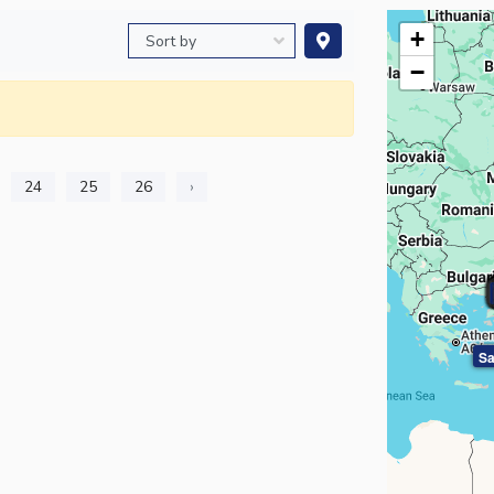
+
−
24
25
26
›
Sa