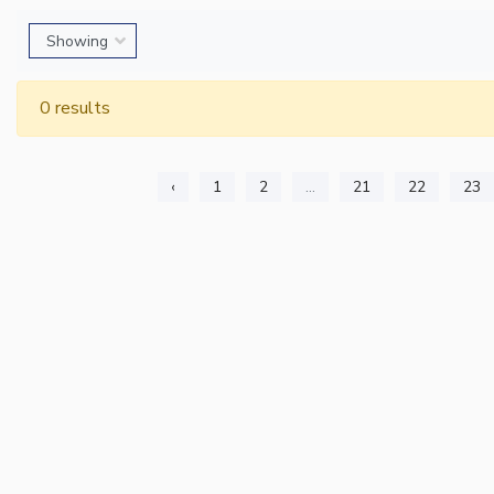
0 results
‹
1
2
...
21
22
23