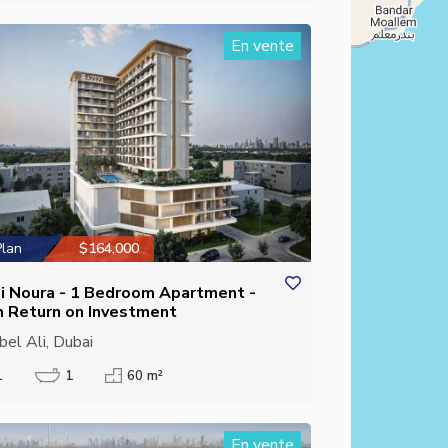
En vente
Plan
$164,000
zi Noura - 1 Bedroom Apartment -
h Return on Investment
bel Ali, Dubai
1
1
60 m²
En vente