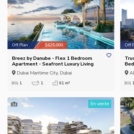
Off Plan
$625,000
Off 
Breez by Danube - Flex 1 Bedroom
Tru
Apartment - Seafront Luxury Living
Bed
Luxu
Dubai Maritime City, Dubai
Al
1
1
61 m²
En vente
34
34