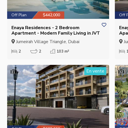
Off Plan
$442,000
Off 
Enaya Residences - 2 Bedroom
Ena
Apartment - Modern Family Living in JVT
Apa
Fami
Jumeirah Village Triangle, Dubai
Ju
2
2
103 m²
En vente
31
32