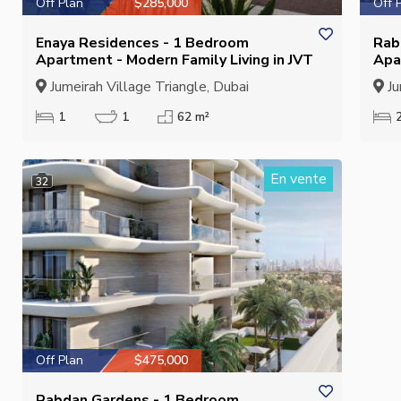
Off Plan
$285,000
Off 
Enaya Residences - 1 Bedroom
Rab
Apartment - Modern Family Living in JVT
Apa
Gar
Jumeirah Village Triangle, Dubai
Ju
1
1
62 m²
En vente
32
Off Plan
$475,000
Rabdan Gardens - 1 Bedroom