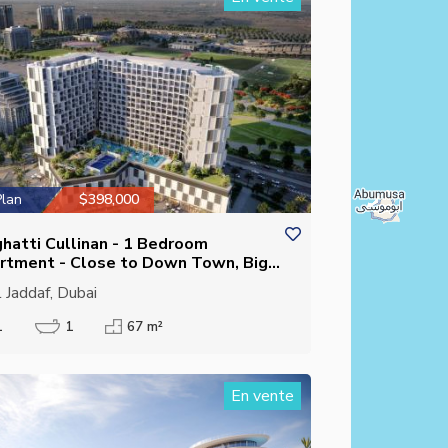
Plan
$398,000
ghatti Cullinan - 1 Bedroom
rtment - Close to Down Town, Big
estment Potential
 Jaddaf, Dubai
1
1
67 m²
En vente