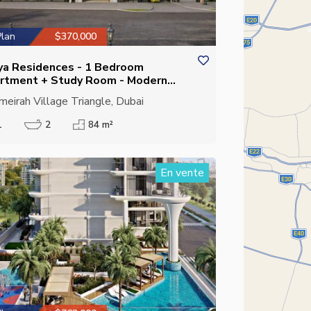
Plan
$370,000
ya Residences - 1 Bedroom
rtment + Study Room - Modern
ly Living in JVT
meirah Village Triangle, Dubai
1
2
84 m²
En vente