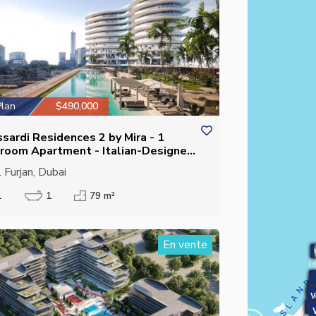
Plan
$490,000
ssardi Residences 2 by Mira - 1
room Apartment - Italian-Designed
ry Living
 Furjan, Dubai
1
1
79 m²
En vente
V
V
V
V
V
V
V
V
V