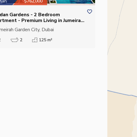
Plan
$762,000
dan Gardens - 2 Bedroom
rtment - Premium Living in Jumeirah
den City
meirah Garden City, Dubai
2
2
125 m²