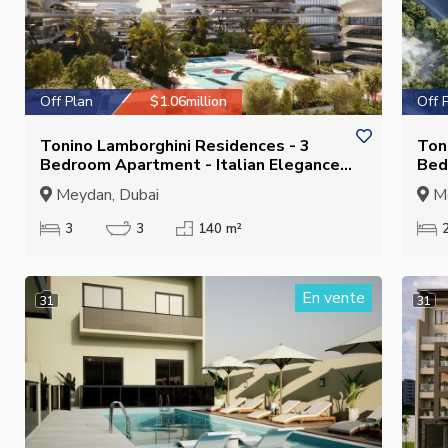
Off Plan
$1.06million
Off 
Tonino Lamborghini Residences - 3
Ton
Bedroom Apartment - Italian Elegance
Bed
in Meydan
in 
Meydan, Dubai
Me
3
3
140 m²
En vente
31
31