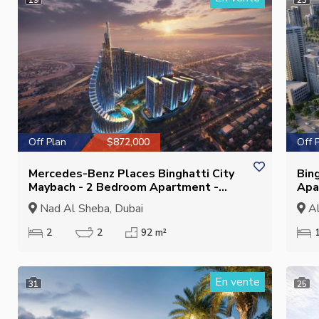
Off Plan
$872,000
Off 
Mercedes-Benz Places Binghatti City
Bin
Maybach - 2 Bedroom Apartment -
Apa
Luxury Living and Investment in Nad Al
Inv
Nad Al Sheba, Dubai
Al
Sheba
2
2
92 m²
En vente
31
25