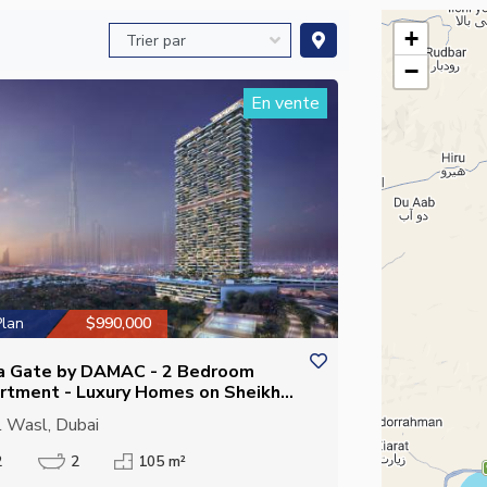
+
−
En vente
Plan
$990,000
a Gate by DAMAC - 2 Bedroom
rtment - Luxury Homes on Sheikh
ed Road
 Wasl, Dubai
2
2
105 m²