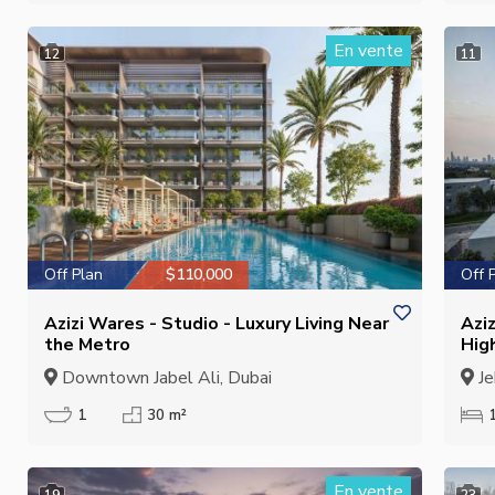
En vente
12
11
Off Plan
$110,000
Off 
Azizi Wares - Studio - Luxury Living Near
Azi
the Metro
Hig
Downtown Jabel Ali, Dubai
Je
1
30 m²
En vente
19
23