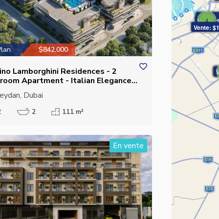
Vente:
Vente:
4
Vente: 
Vente: $
Plan
$842,000
ino Lamborghini Residences - 2
room Apartment - Italian Elegance
Meydan
ydan, Dubai
2
2
111 m²
En vente