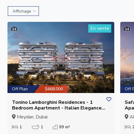
En vente
34
34
Off Plan
$668,000
Off 
Tonino Lamborghini Residences - 1
Saf
Bedroom Apartment - Italian Elegance
Apa
in Meydan
Zay
Meydan, Dubai
Al
1
1
89 m²